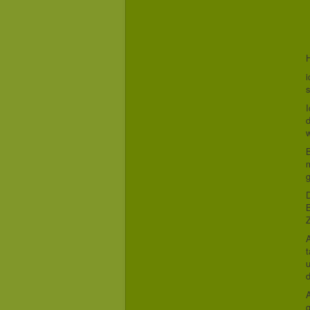
i
s
I
d
w
B
g
Z
t
u
A