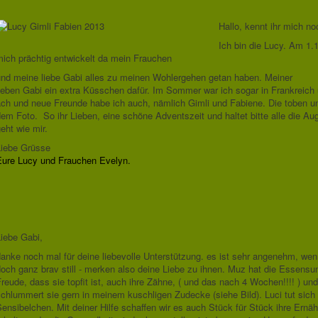
Hallo, kennt ihr mich no
Ich bin die Lucy. Am 1.1
mich prächtig entwickelt da mein Frauchen
und meine liebe Gabi alles zu meinen Wohlergehen getan haben. Meiner
lieben Gabi ein extra Küsschen dafür. Im Sommer war ich sogar in Frankreich
ch und neue Freunde habe ich auch, nämlich Gimli und Fabiene. Die toben und 
em Foto. So ihr Lieben, eine schöne Adventszeit und haltet bitte alle die Aug
eht wie mir.
Liebe Grüsse
Eure Lucy und Frauchen Evelyn.
iebe Gabi,
anke noch mal für deine liebevolle Unterstützung. es ist sehr angenehm, wen
doch ganz brav still - merken also deine Liebe zu ihnen. Muz hat die Essen
reude, dass sie topfit ist, auch ihre Zähne, ( und das nach 4 Wochen!!!! ) un
chlummert sie gern in meinem kuschligen Zudecke (siehe Bild). Luci tut sich
ensibelchen. Mit deiner Hilfe schaffen wir es auch Stück für Stück ihre Ern