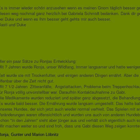
Es is immer wieder schön anzusehen wenn es meinen Gnom täglich besser ge
diesen weg nochmal ganz herzlich bei Gabriela Schmidt bedanken. Dank dir ge
bei Duke und wenn es ihm besser geht gehts mir auch besser.
Basti und Duke
ier ein paar Sätze zu Ronjas Entwicklung:
Mit 7 Jahren wurde Ronja, unser Wildfang, immer langsamer und hatte wenige
eit wurde sie mit Trockenfutter, und einigen anderen Dingen ernährt. Aber d
ffenbar über die Zeit nicht gut.
Mit 7 1/2 Jahren Zitteranfälle, Angstattacken, Probleme beim Treppenhochlau
ür Ronja völlig unvorstellbar war. Daraufhin Kontaktaufnahme zu Gabi.
Die Medikamente wurden reduziert und später ganz abgesetzt, die Behandlung 
s wurde bald besser. Die Ernährung wurde langsam umgestellt. Das hatte bald 
nseres Hundes, der sich jetzt auch wieder normal verhielt. Das Spielen mit
eränderungen waren offensichtlich und wurden uns auch von anderen Hundebesi
chon "in den Jahren" sieht aber jünger aus und verhält sich eigentlich auch s
ir machen weiter so und sind froh, dass uns Gabi diesen Weg zeigen konnte un
Ronja, Gunter und Marion Löbnitz