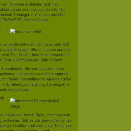
wie dem schönen Ambiente, faßt man
chutz tut sie viel, insbesondere für die
rheimat Thüringen e.V. freuen uns über
MPFEHLENSWERT! Yvonne Stoye
n
nk leckenden nervösen Schaetzchen, wird
t aufgehört nach Hilfe zu suchen und sind
t dem Tier. Danke, fuer deine kompetente,
!!! Familie Hoffmann und Nele Schatz!
n Traumhunde. Sie war fast zwei Jahre
ggebissen und gejuckt und dann sogar die
urch Testen feststellen das wir eine starke
r, mit Ernährungsumstellung, Homöopathie
unde aufgepäppelt
ich
nus, sowie die Hündin Bijou , möchten sich
tig bedanken. Daß es uns gesundheitlich so
danken. Darüber freut sich unser Frauchen
hmeckt richtig lecker....mmh...!