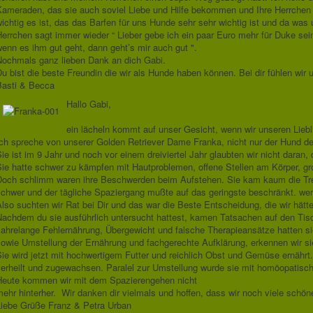
Kameraden, das sie auch soviel Liebe und Hilfe bekommen und Ihre Herrchen
ichtig es ist, das das Barfen für uns Hunde sehr sehr wichtig ist und da was
errchen sagt immer wieder “ Lieber gebe ich ein paar Euro mehr für Duke sein
enn es ihm gut geht, dann geht’s mir auch gut ".
Nochmals ganz lieben Dank an dich Gabi.
u bist die beste Freundin die wir als Hunde haben können. Bei dir fühlen w
Basti & Becca
Hallo Gabi,
ein lächeln kommt auf unser Gesicht, wenn wir unseren Liebl
ch spreche von unserer Golden Retriever Dame Franka, nicht nur der Hund de
ie ist im 9 Jahr und noch vor einem dreiviertel Jahr glaubten wir nicht daran
Sie hatte schwer zu kämpfen mit Hautproblemen, offene Stellen am Körper, gr
Doch schlimm waren ihre Beschwerden beim Aufstehen. Sie kam kaum die Trep
schwer und der tägliche Spaziergang mußte auf das geringste beschränkt. we
lso suchten wir Rat bei Dir und das war die Beste Entscheidung, die wir hätte
Nachdem du sie ausführlich untersucht hattest, kamen Tatsachen auf den Tis
ahrelange Fehlernährung, Übergewicht und falsche Therapieansätze hatten si
owie Umstellung der Ernährung und fachgerechte Aufklärung, erkennen wir sie
ie wird jetzt mit hochwertigem Futter und reichlich Obst und Gemüse ernährt
erheilt und zugewachsen. Paralel zur Umstellung wurde sie mit homöopatische
Heute kommen wir mit dem Spazierengehen nicht
ehr hinterher.
Wir danken dir vielmals und hoffen, dass wir noch viele schö
Liebe Grüße Franz & Petra Urban