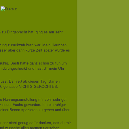
 zu Dir gebracht hat, ging es mir sehr
hrung zurückzuführen war. Mein Herrchen,
esser aber dann kurze Zeit später wurde es
ruhig. Basti hatte ganz schön zu tun um
n durchgecheckt und hast dir mein Ohr
muss. Es hieß ab diesen Tag: Barfen
TER, genauso NICHTS GEKOCHTES.
se Nahrungsumstellung mir sehr sehr gut
z neuer Fuchs geworden. Ich bin ruhiger
 meiner Becca spazieren zu gehen und über
r gar nicht genug dafür danken, das du mir
und wünsche allen meinen tierischen