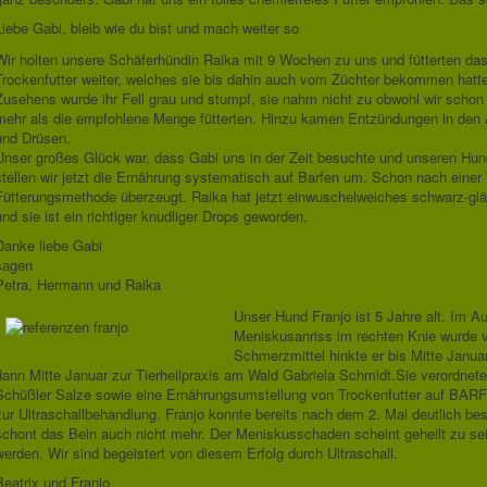
Liebe Gabi, bleib wie du bist und mach weiter so
Wir holten unsere Schäferhündin Raika mit 9 Wochen zu uns und fütterten da
Trockenfutter weiter, welches sie bis dahin auch vom Züchter bekommen hatte
Zusehens wurde ihr Fell grau und stumpf, sie nahm nicht zu obwohl wir schon
mehr als die empfohlene Menge fütterten. Hinzu kamen Entzündungen in den
und Drüsen.
Unser großes Glück war, dass Gabi uns in der Zeit besuchte und unseren Hu
stellen wir jetzt die Ernährung systematisch auf Barfen um. Schon nach einer
Fütterungsmethode überzeugt. Raika hat jetzt einwuschelweiches schwarz-gl
und sie ist ein richtiger knudliger Drops geworden.
Danke liebe Gabi
sagen
Petra, Hermann und Raika
Unser Hund Franjo ist 5 Jahre alt. Im Au
Meniskusanriss im rechten Knie wurde vo
Schmerzmittel hinkte er bis Mitte Janua
dann Mitte Januar zur Tierheilpraxis am Wald Gabriela Schmidt.Sie verordnete
Schüßler Salze sowie eine Ernährungsumstellung von Trockenfutter auf BARF.
zur Ultraschallbehandlung. Franjo konnte bereits nach dem 2. Mal deutlich bes
schont das Bein auch nicht mehr. Der Meniskusschaden scheint geheilt zu s
werden. Wir sind begeistert von diesem Erfolg durch Ultraschall.
Beatrix und Franjo