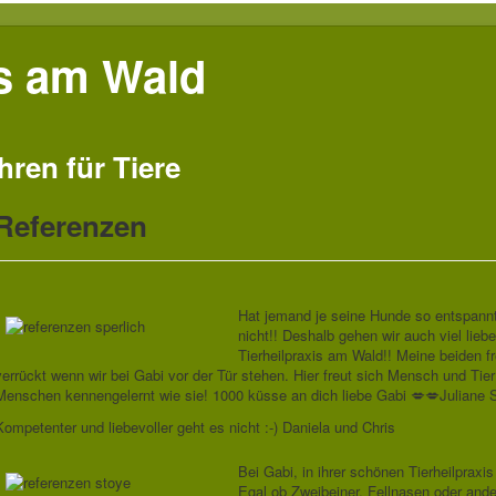
is am Wald
hren für Tiere
Referenzen
Hat jemand je seine Hunde so entspannt
nicht!! Deshalb gehen wir auch viel liebe
Tierheilpraxis am Wald!! Meine beiden f
verrückt wenn wir bei Gabi vor der Tür stehen. Hier freut sich Mensch und Tier
Menschen kennengelernt wie sie! 1000 küsse an dich liebe Gabi 💋💋Juliane S
Kompetenter und liebevoller geht es nicht :-) Daniela und Chris
Bei Gabi, in ihrer schönen Tierheilpraxi
Egal ob Zweibeiner, Fellnasen oder ander