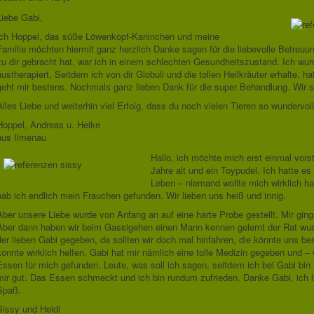
Liebe Gabi,
ich Hoppel, das süße Löwenkopf-Kaninchen und meine
Familie möchten hiermit ganz herzlich Danke sagen für die liebevolle Betreuu
zu dir gebracht hat, war ich in einem schlechten Gesundheitszustand. Ich wu
austherapiert, Seitdem ich von dir Globuli und die tollen Heilkräuter erhalte, h
geht mir bestens. Nochmals ganz lieben Dank für die super Behandlung. Wir s
Alles Liebe und weiterhin viel Erfolg, dass du noch vielen Tieren so wundervoll
Hoppel, Andreas u. Heike
aus Ilmenau
Hallo, ich möchte mich erst einmal vorst
Jahre alt und ein Toypudel. Ich hatte es
Leben – niemand wollte mich wirklich hab
hab ich endlich mein Frauchen gefunden. Wir lieben uns heiß und innig.
Aber unsere Liebe wurde von Anfang an auf eine harte Probe gestellt. Mir ging
Aber dann haben wir beim Gassigehen einen Mann kennen gelernt der Rat wus
der lieben Gabi gegeben, da sollten wir doch mal hinfahren, die könnte uns be
konnte wirklich helfen. Gabi hat mir nämlich eine tolle Medizin gegeben und – w
Essen für mich gefunden. Leute, was soll ich sagen, seitdem ich bei Gabi bin 
mir gut. Das Essen schmeckt und ich bin rundum zufrieden. Danke Gabi, ich l
Spaß.
Sissy und Heidi