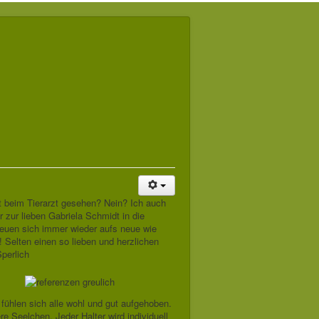
 beim Tierarzt gesehen? Nein? Ich auch
r zur lieben Gabriela Schmidt in die
reuen sich immer wieder aufs neue wie
! Selten einen so lieben und herzlichen
perlich
s fühlen sich alle wohl und gut aufgehoben.
e Seelchen. Jeder Halter wird individuell