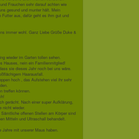
 und Frauchen sehr darauf achten wie
 uns gesund und munter hält. Mein
 Futter aus, dafür geht es ihm gut und
ir uns immer wohl. Ganz Liebe Grüße Duke &
ing wieder im Garten tollen sehen.
s Hauses, nein ein Familienmitglied!
, dass sie dieses Jahr noch bei uns wäre.
oßflächigem Haarausfall.
pen hoch , das Aufstehen viel ihr sehr
rden.
n treffen können.
ch!
ch gerächt. Nach einer super Aufklärung,
 nicht wieder.
. Sämtliche offenen Stellen am Körper sind
n Mitteln und Ultraschall behandelt.
ne Jahre mit unserer Maus haben.