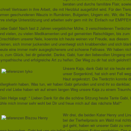
beraten und durchs familiäre Flair, so
schnell Vertrauen in ihre Arbeit, die mit Herzblut ausgeführt wird. Für den Tiers
armen geschundenen Wauzis in Rumänien, Bulgarien, Ungarn etc. Wir, die Tie
ihre stetige Unterstützung und arbeiten sehr gern mit ihr. Einfach nur E
Liebe Gabi! Nach fast 2 Jahren vergeblicher Mühe, 3 verschiedenen Tierärzte
und vielen, zu vielen Medikamenten und gut gemeinten Ratschlägen, bis zum
Einschläfern unserer Nele, koennte ich heute weinen vor Freude, aus diesem
kleinen, sich immer juckenden und unentwegt sich knabbernden und sich bla
heute eine immer mehr ausgeglichenere und schoene Fellnase. Wir haben nich
so, zum Glück, bei dir gelandet. Danke, Gabi, fuer den liebevollen Umgang mi
sympathische und erfolgreiche Art zu helfen. Der Weg zu dir hat sich gelohnt
Unsere Kaja, dank Gabi ist sie heute ei
unser Sorgenkind, hat sich erst Fell we
Haut angekratzt. Die Tierärztin konnte d
Allergikerin haben. Was tun, wir haben Gabi gefunden und sind ihr so dankba
und viel Liebe haben wir auf einem langen Weg unsere Kaja zu einem Traumh
Klein Helge sagt: " Lieben Dank für die die schöne Sitzung heute Tante Gabi, 
fühle mich immer sehr wohl bei Dir und freue mich auf das nächste Mal!"
Wir drei, die beiden Kater Henry und Li
bei der Tierheilpraxis am Wald mal rich
gut geht, haben wir unserer Gabi zu ver
ganz besonders. Gabi hat uns ein tolles chemiefreies Futter empfohlen. Das sc