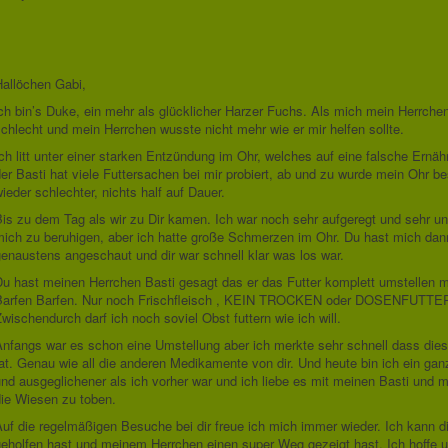
Hallöchen Gabi,
ch bin’s Duke, ein mehr als glücklicher Harzer Fuchs. Als mich mein Herrchen
chlecht und mein Herrchen wusste nicht mehr wie er mir helfen sollte.
ch litt unter einer starken Entzündung im Ohr, welches auf eine falsche Ernä
er Basti hat viele Futtersachen bei mir probiert, ab und zu wurde mein Ohr b
ieder schlechter, nichts half auf Dauer.
is zu dem Tag als wir zu Dir kamen. Ich war noch sehr aufgeregt und sehr un
mich zu beruhigen, aber ich hatte große Schmerzen im Ohr. Du hast mich dan
enaustens angeschaut und dir war schnell klar was los war.
Du hast meinen Herrchen Basti gesagt das er das Futter komplett umstellen 
Barfen Barfen. Nur noch Frischfleisch , KEIN TROCKEN oder DOSENFUT
wischendurch darf ich noch soviel Obst futtern wie ich will.
Anfangs war es schon eine Umstellung aber ich merkte sehr schnell dass die
at. Genau wie all die anderen Medikamente von dir. Und heute bin ich ein gan
nd ausgeglichener als ich vorher war und ich liebe es mit meinen Basti und
die Wiesen zu toben.
uf die regelmäßigen Besuche bei dir freue ich mich immer wieder. Ich kann di
geholfen hast und meinem Herrchen einen super Weg gezeigt hast. Ich hoffe 